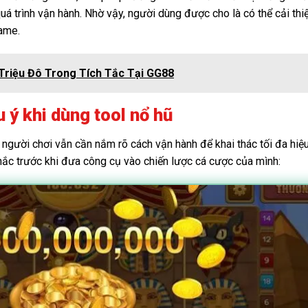
uá trình vận hành. Nhờ vậy, người dùng được cho là có thể cải thi
ame.
 Triệu Đô Trong Tích Tắc Tại GG88
 ý khi dùng tool nổ hũ
, người chơi vẫn cần nắm rõ cách vận hành để khai thác tối đa hiệ
hắc trước khi đưa công cụ vào chiến lược cá cược của mình: