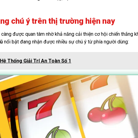
g chú ý trên thị trường hiện nay
càng được quan tâm nhờ khả năng cải thiện cơ hội chiến thắng kh
hũ
nổi bật đang nhận được nhiều sự chú ý từ phía người dùng:
Hệ Thống Giải Trí An Toàn Số 1