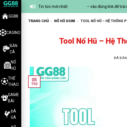
Chuyển
ính thức không bị chặn của GG88 – vào đúng link để trải nghiệm an to
Tin tức mới nhất:
đến
GG88
nội
TRANG CHỦ
»
NỔ HŨ GG88
»
TOOL NỔ HŨ – HỆ THỐNG 
dung
CASINO
Tool Nổ Hũ – Hệ T
BẮN
CÁ
ĐÃ ĐĂN
NỔ
HŨ
THỂ
05
Th3
THAO
GAME
BÀI
ĐÁ
GÀ