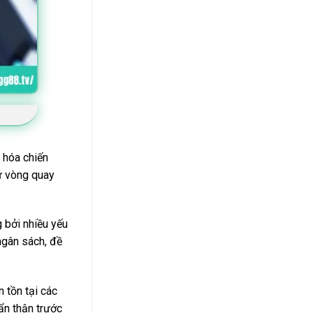
Jackpot
Khủng
 hóa chiến
sử vòng quay
 bởi nhiều yếu
 ngân sách, đề
 tồn tại các
ẩn thận trước