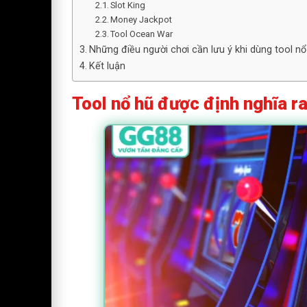
Slot King
Money Jackpot
Tool Ocean War
Những điều người chơi cần lưu ý khi dùng tool nổ
Kết luận
Tool nổ hũ được định nghĩa r