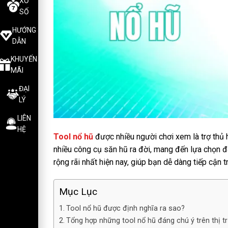
XỔ
SỐ
HƯỚNG
DẪN
KHUYẾN
MÃI
ĐẠI
LÝ
LIÊN
HỆ
Tool nổ hũ
được nhiều người chơi xem là trợ thủ 
nhiều công cụ săn hũ ra đời, mang đến lựa chọn
rộng rãi nhất hiện nay, giúp bạn dễ dàng tiếp cận t
Mục Lục
Tool nổ hũ được định nghĩa ra sao?
Tổng hợp những tool nổ hũ đáng chú ý trên thị t