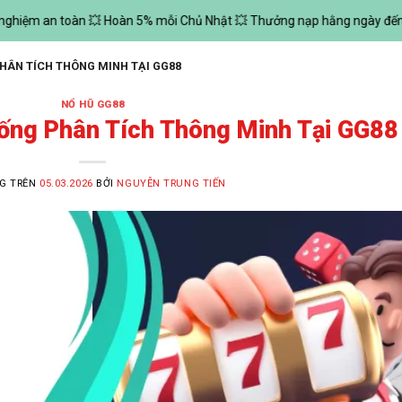
àn 💥 Hoàn 5% mỗi Chủ Nhật 💥 Thưởng nạp hằng ngày đến 7% 💥 Tân thủ
PHÂN TÍCH THÔNG MINH TẠI GG88
NỔ HŨ GG88
hống Phân Tích Thông Minh Tại GG88
G TRÊN
05.03.2026
BỞI
NGUYỄN TRUNG TIẾN