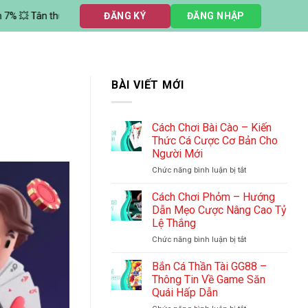
ĐĂNG KÝ
ĐĂNG NHẬP
 nạp đầu nhận ngay 88K.
BÀI VIẾT MỚI
Cách Chơi Bài Cào – Kiến
Thức Cá Cược Cơ Bản Cho
Người Mới
ở
Chức năng bình luận bị tắt
Cách
Chơi
Cách Chơi Phỏm – Hướng
Bài
Dẫn Mẹo Cược Nâng Cao Tỷ
Cào
Lệ Thắng
–
ở
Chức năng bình luận bị tắt
Kiến
Cách
Thức
Chơi
Cá
Bắn Cá Thần Tài GG88 –
Phỏm
Cược
Thông Tin Về Game Săn
–
Cơ
Quái Hấp Dẫn
Hướng
Bản