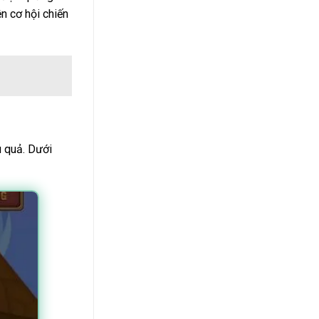
ện cơ hội chiến
u quả. Dưới