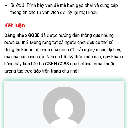
Bước 3: Trình bày vấn đề mà bạn gặp phải và cung cấp
thông tin cho tư vấn viên để lấy lại mật khẩu.
Kết luận
Đăng nhập GG88
đã được hướng dẫn thông qua những
bước cụ thể. Mong rằng tất cả người chơi đều có thể sử
dụng tài khoản hội viên của mình để trải nghiệm các dịch vụ
mà nhà cái cung cấp. Nếu có bất kỳ thắc mắc nào, quý khách
hàng hãy liên hệ cho CSKH GG88 qua hotline, email hoặc
tương tác trực tiếp trên trang chủ nhé!