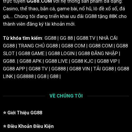
trực tuyến
GG88.COM
với hệ thống sản phẩm đa dạng:
Casino, thể thao, bắn cá, game bài, nổ hũ, lô đề xổ số, đá
gà,... Chúng tôi đang triển khai ưu đãi GG88 tặng 88K cho
thành viên đăng ký tài khoản mới.
Từ khóa tìm kiếm
: GG88 | GG 88 | GG88.TV | NHÀ CÁI
GG88 | TRANG CHỦ GG88 | GG88 COM | GG88.COM | GG88
SLOT | GG88 GAME | GG88 LOGIN | GG88 ĐĂNG NHẬP |
GG88. | GG88 APK | GG88 LIVE | GG88 KJC | GG88 VIP |
GG88 APP | GG88 TV | GG888 | GG88 VIN | TẢI GG88 | GG88
LINK | GG8888 | GG8 | G88 |
VỀ CHÚNG TÔI
⭐️
Giới Thiệu GG88
⭐️
Điều Khoản Điều Kiện