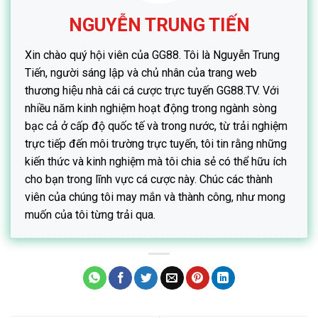
NGUYỄN TRUNG TIẾN
Xin chào quý hội viên của GG88. Tôi là Nguyễn Trung
Tiến, người sáng lập và chủ nhân của trang web
thương hiệu nhà cái cá cược trực tuyến GG88.TV. Với
nhiều năm kinh nghiệm hoạt động trong ngành sòng
bạc cả ở cấp độ quốc tế và trong nước, từ trải nghiệm
trực tiếp đến môi trường trực tuyến, tôi tin rằng những
kiến thức và kinh nghiệm mà tôi chia sẻ có thể hữu ích
cho bạn trong lĩnh vực cá cược này. Chúc các thành
viên của chúng tôi may mắn và thành công, như mong
muốn của tôi từng trải qua.