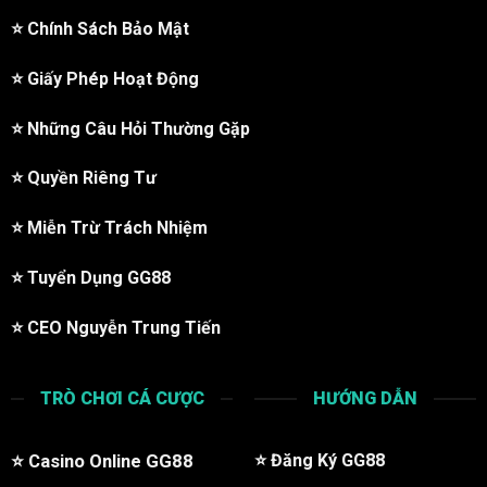
⭐️
Chính Sách Bảo Mật
⭐️
Giấy Phép Hoạt Động
⭐️
Những Câu Hỏi Thường Gặp
⭐️
Quyền Riêng Tư
⭐️
Miễn Trừ Trách Nhiệm
⭐️
Tuyển Dụng GG88
⭐️
CEO Nguyễn Trung Tiến
TRÒ CHƠI CÁ CƯỢC
HƯỚNG DẪN
⭐️
Casino Online GG88
⭐️
Đăng Ký GG88