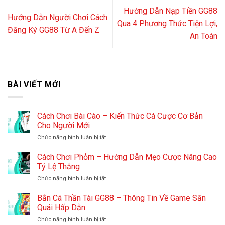
Hướng Dẫn Nạp Tiền GG88
Hướng Dẫn Người Chơi Cách
Qua 4 Phương Thức Tiện Lợi,
Đăng Ký GG88 Từ A Đến Z
An Toàn
BÀI VIẾT MỚI
Cách Chơi Bài Cào – Kiến Thức Cá Cược Cơ Bản
Cho Người Mới
ở
Chức năng bình luận bị tắt
Cách
Chơi
Cách Chơi Phỏm – Hướng Dẫn Mẹo Cược Nâng Cao
Bài
Tỷ Lệ Thắng
Cào
ở
Chức năng bình luận bị tắt
–
Cách
Kiến
Chơi
Bắn Cá Thần Tài GG88 – Thông Tin Về Game Săn
Thức
Phỏm
Cá
Quái Hấp Dẫn
–
Cược
ở
Chức năng bình luận bị tắt
Hướng
Cơ