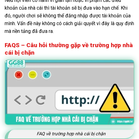
Nếu hội viên có hành vi gian lận hoặc vi phạm các điều
khoản của nhà cái thì tài khoản sẽ bị đưa vào hạn chế. Khi
đó, người chơi sẽ không thể đăng nhập được tài khoản của
mình. Vấn đề này không có cách giải quyết vì đây là quy định
mà nền tảng đã đưa ra.
FAQS – Câu hỏi thường gặp về trường hợp nhà
cái bị chặn
FAQ về trường hợp nhà cái bị chặn