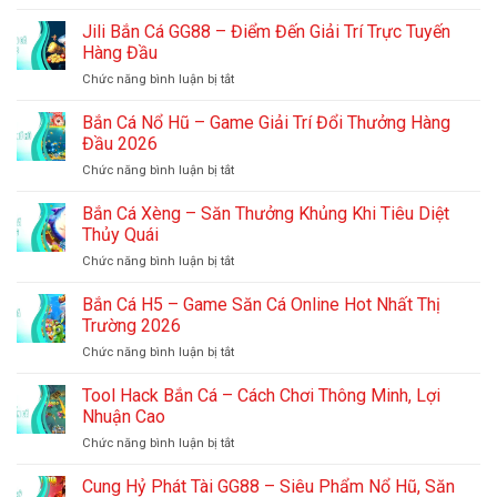
Bắn
Dẫn
Bản
Cá
Jili Bắn Cá GG88 – Điểm Đến Giải Trí Trực Tuyến
Mẹo
Cho
Thần
Cược
Hàng Đầu
Người
Tài
Nâng
Mới
ở
Chức năng bình luận bị tắt
GG88
Cao
Jili
–
Tỷ
Bắn
Bắn Cá Nổ Hũ – Game Giải Trí Đổi Thưởng Hàng
Thông
Lệ
Cá
Tin
Đầu 2026
Thắng
GG88
Về
ở
Chức năng bình luận bị tắt
–
Game
Bắn
Điểm
Săn
Cá
Bắn Cá Xèng – Săn Thưởng Khủng Khi Tiêu Diệt
Đến
Quái
Nổ
Giải
Thủy Quái
Hấp
Hũ
Trí
Dẫn
ở
Chức năng bình luận bị tắt
–
Trực
Bắn
Game
Tuyến
Cá
Bắn Cá H5 – Game Săn Cá Online Hot Nhất Thị
Giải
Hàng
Xèng
Trí
Trường 2026
Đầu
–
Đổi
ở
Chức năng bình luận bị tắt
Săn
Thưởng
Bắn
Thưởng
Hàng
Cá
Tool Hack Bắn Cá – Cách Chơi Thông Minh, Lợi
Khủng
Đầu
H5
Khi
Nhuận Cao
2026
–
Tiêu
ở
Chức năng bình luận bị tắt
Game
Diệt
Tool
Săn
Thủy
Hack
Cung Hỷ Phát Tài GG88 – Siêu Phẩm Nổ Hũ, Săn
Cá
Quái