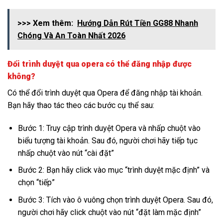
>>> Xem thêm:
Hướng Dẫn Rút Tiền GG88 Nhanh
Chóng Và An Toàn Nhất 2026
Đổi trình duyệt qua opera có thể đăng nhập được
không?
Có thể đổi trình duyệt qua Opera để đăng nhập tài khoản.
Bạn hãy thao tác theo các bước cụ thể sau:
Bước 1: Truy cập trình duyệt Opera và nhấp chuột vào
biểu tượng tài khoản. Sau đó, người chơi hãy tiếp tục
nhấp chuột vào nút “cài đặt”
Bước 2: Bạn hãy click vào mục “trình duyệt mặc định” và
chọn “tiếp”
Bước 3: Tích vào ô vuông chọn trình duyệt Opera. Sau đó,
người chơi hãy click chuột vào nút “đặt làm mặc định”