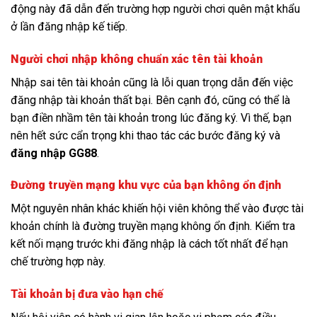
động này đã dẫn đến trường hợp người chơi quên mật khẩu
ở lần đăng nhập kế tiếp.
Người chơi nhập không chuẩn xác tên tài khoản
Nhập sai tên tài khoản cũng là lỗi quan trọng dẫn đến việc
đăng nhập tài khoản thất bại. Bên cạnh đó, cũng có thể là
bạn điền nhầm tên tài khoản trong lúc đăng ký. Vì thế, bạn
nên hết sức cẩn trọng khi thao tác các bước đăng ký và
đăng nhập GG88
.
Đường truyền mạng khu vực của bạn không ổn định
Một nguyên nhân khác khiến hội viên không thể vào được tài
khoản chính là đường truyền mạng không ổn định. Kiểm tra
kết nối mạng trước khi đăng nhập là cách tốt nhất để hạn
chế trường hợp này.
Tài khoản bị đưa vào hạn chế