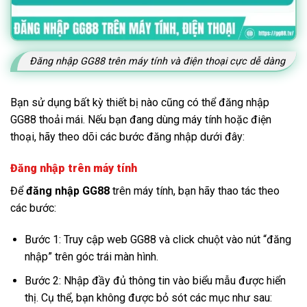
Đăng nhập GG88 trên máy tính và điện thoại cực dễ dàng
Bạn sử dụng bất kỳ thiết bị nào cũng có thể đăng nhập
GG88 thoải mái. Nếu bạn đang dùng máy tính hoặc điện
thoại, hãy theo dõi các bước đăng nhập dưới đây:
Đăng nhập trên máy tính
Để
đăng nhập GG88
trên máy tính, bạn hãy thao tác theo
các bước:
Bước 1: Truy cập web GG88 và click chuột vào nút “đăng
nhập” trên góc trái màn hình.
Bước 2: Nhập đầy đủ thông tin vào biểu mẫu được hiển
thị. Cụ thể, bạn không được bỏ sót các mục như sau: