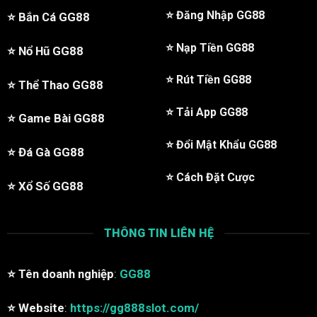
⭐️
Đăng Nhập GG88
⭐️
Bắn Cá GG88
⭐️
Nạp Tiền GG88
⭐️
Nổ Hũ GG88
⭐️
Rút Tiền GG88
⭐️
Thể Thao GG88
⭐️
Tải App GG88
⭐️
Game Bài GG88
⭐️
Đổi Mật Khẩu GG88
⭐️
Đá Gà GG88
⭐️
Cách Đặt Cược
⭐️
Xổ Số GG88
THÔNG TIN LIÊN HỆ
⭐️ Tên doanh nghiệp
:
GG88
⭐️ Website
:
https://gg888slot.com/