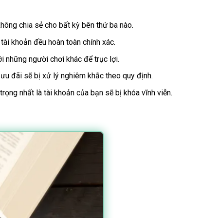
không chia sẻ cho bất kỳ bên thứ ba nào.
 tài khoản đều hoàn toàn chính xác.
 những người chơi khác để trục lợi.
ưu đãi sẽ bị xử lý nghiêm khắc theo quy định.
rọng nhất là tài khoản của bạn sẽ bị khóa vĩnh viễn.