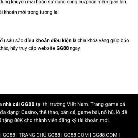
lạm dụng khuyến mãi hoặc sử dụng công cụ/phần mềm gian lận.
i khoản mới trong tương lai.
hiểu sâu sắc
điều khoản điều kiện
là chìa khóa vàng giúp bảo
 khác, hãy truy cập website
GG88
ngay.
̉a
nhà cái GG88
tại thị trường Việt Nam. Trang game cá
dạng: Casino, thể thao, bắn cá, game bài, nổ hũ, lô đề
88 tặng 88K cho thành viên đăng ký tài khoản mới.
CÁI GG88 | TRANG CHỦ GG88 | GG88 COM | GG88.COM |