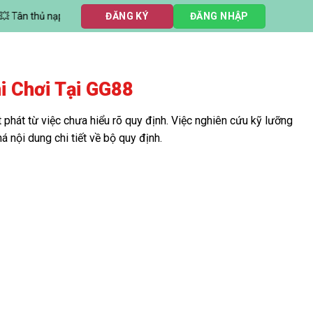
ĐĂNG KÝ
ĐĂNG NHẬP
p đầu nhận ngay 88K.
i Chơi Tại GG88
phát từ việc chưa hiểu rõ quy định. Việc nghiên cứu kỹ lưỡng
 nội dung chi tiết về bộ quy định.