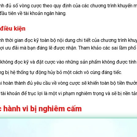
hành đủ số vòng cược theo quy định của các chương trình khuyến 
 đầu tiên về tài khoản ngân hàng.
điều kiện
nh thời gian đọc kỹ toàn bộ nội dung chi tiết của chương trình kh
lợi ưu đãi mà bạn đáng lẽ được nhận. Tham khảo các sai lầm phổ 
ng không đọc kỹ và đặt cược vào những sản phẩm không được tính 
ng bị hệ thống tự động hủy bỏ một cách vô cùng đáng tiếc.
 khi hoàn thành đủ yêu cầu về vòng cược sẽ khiến toàn bộ tiền thưởn
tài khoản để trục lợi là một vi phạm nghiêm trọng và sẽ bị nền tản
c hành vi bị nghiêm cấm