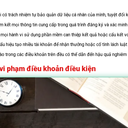
i có trách nhiệm tự bảo quản dữ liệu cá nhân của mình, tuyệt đối 
m kết mọi thông tin cung cấp trong quá trình đăng ký và xác minh
mọi hành vi sử dụng phần mềm can thiệp kết quả hoặc cấu kết với
u hiệu tạo nhiều tài khoản để nhận thưởng hoặc cố tình lách luật 
ào trong các điều khoản trên đều có thể dẫn đến hậu quả nghiêm t
 vi phạm điều khoản điều kiện