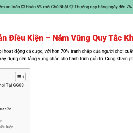
 💥 Hoàn 5% mỗi Chủ Nhật 💥 Thưởng nạp hằng ngày đến 7% 💥 Tân thủ nạ
ản Điều Kiện – Nắm Vững Quy Tắc Kh
i hoạt động cá cược, với hơn 70% tranh chấp của người chơi xuất 
ây dựng nền tảng vững chắc cho hành trình giải trí. Cùng khám phá
hơi Tại GG88
rút tiền
ấm
iều kiện