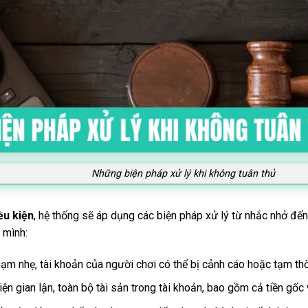
Những biện pháp xử lý khi không tuân thủ
ều kiện
, hệ thống sẽ áp dụng các biện pháp xử lý từ nhắc nhở đến
 mình:
hạm nhẹ, tài khoản của người chơi có thể bị cảnh cáo hoặc tạm th
ện gian lận, toàn bộ tài sản trong tài khoản, bao gồm cả tiền gốc v