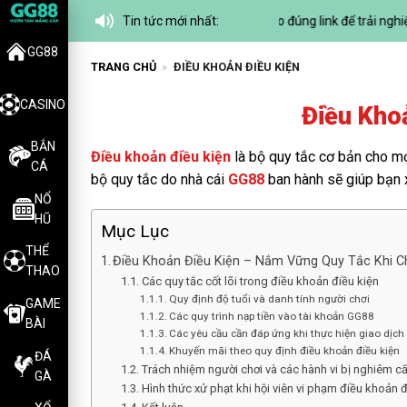
Chuyển
h thức không bị chặn của GG88 – vào đúng link để trải nghiệm an toàn
Tin tức mới nhất:
đến
GG88
nội
TRANG CHỦ
»
ĐIỀU KHOẢN ĐIỀU KIỆN
dung
CASINO
Điều Kho
BẮN
Điều khoản điều kiện
là bộ quy tắc cơ bản cho mọ
CÁ
bộ quy tắc do nhà cái
GG88
ban hành sẽ giúp bạn x
NỔ
HŨ
Mục Lục
THỂ
Điều Khoản Điều Kiện – Nắm Vững Quy Tắc Khi C
THAO
Các quy tắc cốt lõi trong điều khoản điều kiện
Quy định độ tuổi và danh tính người chơi
GAME
Các quy trình nạp tiền vào tài khoản GG88
BÀI
Các yêu cầu cần đáp ứng khi thực hiện giao dịch 
Khuyến mãi theo quy định điều khoản điều kiện
ĐÁ
Trách nhiệm người chơi và các hành vi bị nghiêm c
GÀ
Hình thức xử phạt khi hội viên vi phạm điều khoản đ