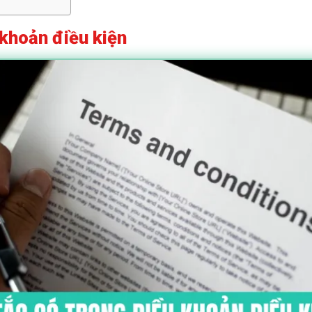
 khoản điều kiện