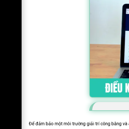
Để đảm bảo một môi trường giải trí công bằng và 