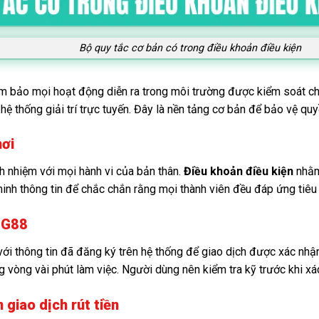
Bộ quy tắc cơ bản có trong điều khoản điều kiện
ảm bảo mọi hoạt động diễn ra trong môi trường được kiểm soát chặ
hệ thống giải trí trực tuyến. Đây là nền tảng cơ bản để bảo vệ quy
hơi
ch nhiệm với mọi hành vi của bản thân.
Điều khoản điều kiện
nhằm 
 minh thông tin để chắc chắn rằng mọi thành viên đều đáp ứng tiêu 
 GG88
ới thông tin đã đăng ký trên hệ thống để giao dịch được xác nhận
g vòng vài phút làm việc. Người dùng nên kiểm tra kỹ trước khi x
 giao dịch rút tiền