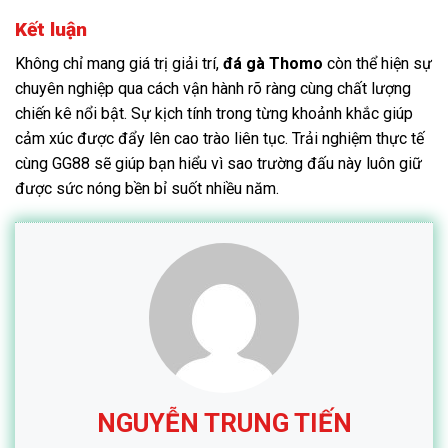
Kết luận
Không chỉ mang giá trị giải trí,
đá
gà
Thomo
còn thể hiện sự
chuyên nghiệp qua cách vận hành rõ ràng cùng chất lượng
chiến kê nổi bật. Sự kịch tính trong từng khoảnh khắc giúp
cảm xúc được đẩy lên cao trào liên tục. Trải nghiệm thực tế
cùng GG88 sẽ giúp bạn hiểu vì sao trường đấu này luôn giữ
được sức nóng bền bỉ suốt nhiều năm.
NGUYỄN TRUNG TIẾN