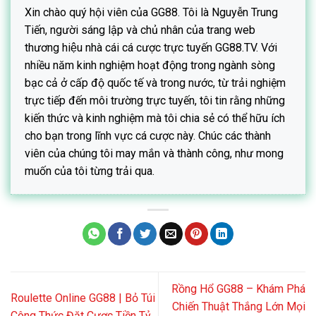
Xin chào quý hội viên của GG88. Tôi là Nguyễn Trung
Tiến, người sáng lập và chủ nhân của trang web
thương hiệu nhà cái cá cược trực tuyến GG88.TV. Với
nhiều năm kinh nghiệm hoạt động trong ngành sòng
bạc cả ở cấp độ quốc tế và trong nước, từ trải nghiệm
trực tiếp đến môi trường trực tuyến, tôi tin rằng những
kiến thức và kinh nghiệm mà tôi chia sẻ có thể hữu ích
cho bạn trong lĩnh vực cá cược này. Chúc các thành
viên của chúng tôi may mắn và thành công, như mong
muốn của tôi từng trải qua.
Rồng Hổ GG88 – Khám Phá
Roulette Online GG88 | Bỏ Túi
Chiến Thuật Thắng Lớn Mọi
Công Thức Đặt Cược Tiền Tỷ