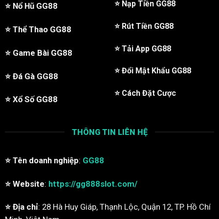
⭐️
Nạp Tiền GG88
⭐️
Nổ Hũ GG88
⭐️
Rút Tiền GG88
⭐️
Thể Thao GG88
⭐️
Tải App GG88
⭐️
Game Bài GG88
⭐️
Đổi Mật Khẩu GG88
⭐️
Đá Gà GG88
⭐️
Cách Đặt Cược
⭐️
Xổ Số GG88
THÔNG TIN LIÊN HỆ
⭐️ Tên doanh nghiệp
:
GG88
⭐️ Website
:
https://gg888slot.com/
⭐️ Địa chỉ
: 28 Hà Huy Giáp, Thạnh Lộc, Quận 12, TP. Hồ Chí