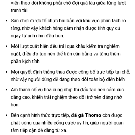
viên theo dõi không phải chờ đợi quá lâu giữa từng lượt
tranh tài.
Sân chơi được tổ chức bài bản với khu vực phân tách rõ
ràng, nhờ vậy khách hàng cảm nhận được tính quy củ
ngay từ ánh nhìn đầu tiên.
Mỗi lượt xuất hiện đều trải qua khâu kiểm tra nghiêm
ngặt, điều đó tạo nên thế trận cân bằng và tăng thêm
phần kịch tính.
Mọi quyết định thắng thua được công bố trực tiếp tại chỗ,
nhờ vậy người dùng dễ dàng theo dõi toàn bộ diễn biến.
Âm thanh cổ vũ hòa cùng nhịp thi đấu tạo nên cảm xúc
dâng cao, khiến trải nghiệm theo dõi trở nên đáng nhớ
hơn.
Bên cạnh hình thức trực tiếp,
đá
gà
Thomo
còn được
phát sóng qua nhiều cổng cược uy tín, giúp người quan
tâm tiếp cận dễ dàng từ xa.