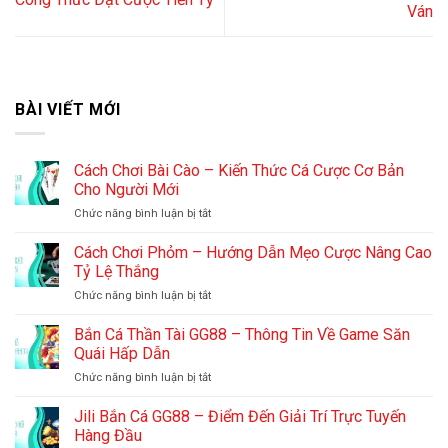
Ván
BÀI VIẾT MỚI
Cách Chơi Bài Cào – Kiến Thức Cá Cược Cơ Bản
Cho Người Mới
ở
Chức năng bình luận bị tắt
Cách
Chơi
Cách Chơi Phỏm – Hướng Dẫn Mẹo Cược Nâng Cao
Bài
Tỷ Lệ Thắng
Cào
ở
Chức năng bình luận bị tắt
–
Cách
Kiến
Chơi
Bắn Cá Thần Tài GG88 – Thông Tin Về Game Săn
Thức
Phỏm
Cá
Quái Hấp Dẫn
–
Cược
ở
Chức năng bình luận bị tắt
Hướng
Cơ
Bắn
Dẫn
Bản
Cá
Jili Bắn Cá GG88 – Điểm Đến Giải Trí Trực Tuyến
Mẹo
Cho
Thần
Cược
Hàng Đầu
Người
Tài
Nâng