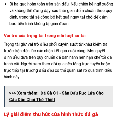
Bị hạ gục hoàn toàn trên sàn đấu: Nếu chiến kê ngã xuống
và không thể đứng dậy sau thời gian đếm chuẩn theo quy
định, trọng tài sẽ công bố kết quả ngay tại chỗ để đảm
bảo tiến trình không bị gián đoạn.
Vai trò của trọng tài trong mỗi lượt so tài
Trọng tài giữ vai trò điều phối xuyên suốt từ khâu kiểm tra
trước trận đến lúc xác nhận kết quả cuối cùng. Mọi quyết
định đều dựa trên quy chuẩn đã ban hành nên hạn chế tối đa
tranh cãi. Người xem theo dõi qua nền tảng trực tuyến hoặc
trực tiếp tại trường đấu đều có thể quan sát rõ quá trình điều
hành này.
>>> Xem thêm:
Đá Gà C1 - Sàn Đấu Rực Lửa Cho
Các Dân Chơi Thứ Thiệt
Lý giải điểm thu hút của hình thức đá gà