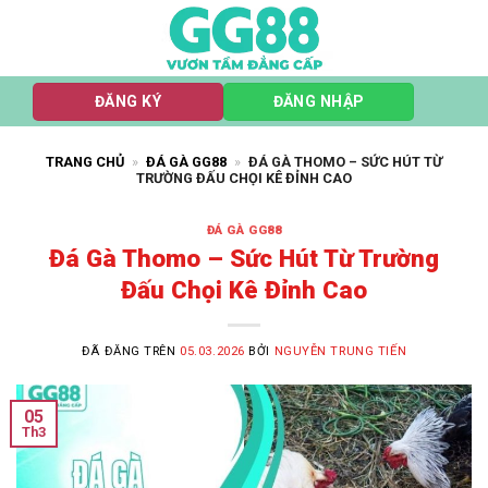
Chuyển
đến
nội
dung
ĐĂNG KÝ
ĐĂNG NHẬP
TRANG CHỦ
»
ĐÁ GÀ GG88
»
ĐÁ GÀ THOMO – SỨC HÚT TỪ
TRƯỜNG ĐẤU CHỌI KÊ ĐỈNH CAO
ĐÁ GÀ GG88
Đá Gà Thomo – Sức Hút Từ Trường
Đấu Chọi Kê Đỉnh Cao
ĐÃ ĐĂNG TRÊN
05.03.2026
BỞI
NGUYỄN TRUNG TIẾN
05
Th3