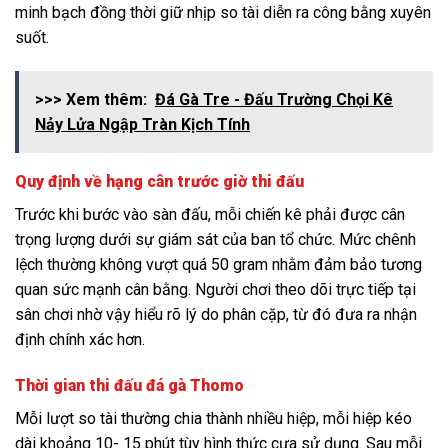
minh bạch đồng thời giữ nhịp so tài diễn ra công bằng xuyên
suốt.
>>> Xem thêm:
Đá Gà Tre - Đấu Trường Chọi Kê
Nảy Lửa Ngập Tràn Kịch Tính
Quy định về hạng cân trước giờ thi đấu
Trước khi bước vào sàn đấu, mỗi chiến kê phải được cân
trọng lượng dưới sự giám sát của ban tổ chức. Mức chênh
lệch thường không vượt quá 50 gram nhằm đảm bảo tương
quan sức mạnh cân bằng. Người chơi theo dõi trực tiếp tại
sân chơi nhờ vậy hiểu rõ lý do phân cặp, từ đó đưa ra nhận
định chính xác hơn.
Thời gian thi đấu đá gà Thomo
Mỗi lượt so tài thường chia thành nhiều hiệp, mỗi hiệp kéo
dài khoảng 10- 15 phút tùy hình thức cựa sử dụng. Sau mỗi