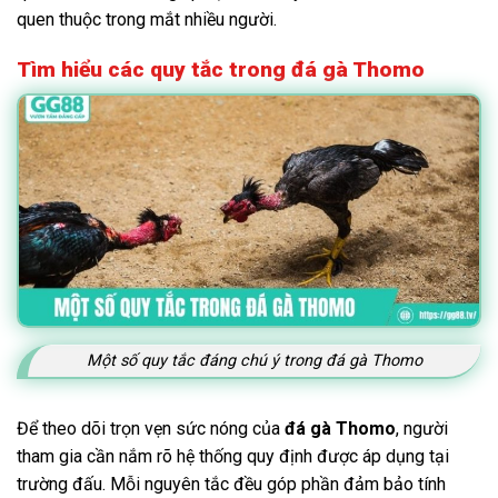
quen thuộc trong mắt nhiều người.
Tìm hiểu các quy tắc trong đá gà Thomo
Một số quy tắc đáng chú ý trong đá gà Thomo
Để theo dõi trọn vẹn sức nóng của
đá
gà
Thomo
, người
tham gia cần nắm rõ hệ thống quy định được áp dụng tại
trường đấu. Mỗi nguyên tắc đều góp phần đảm bảo tính